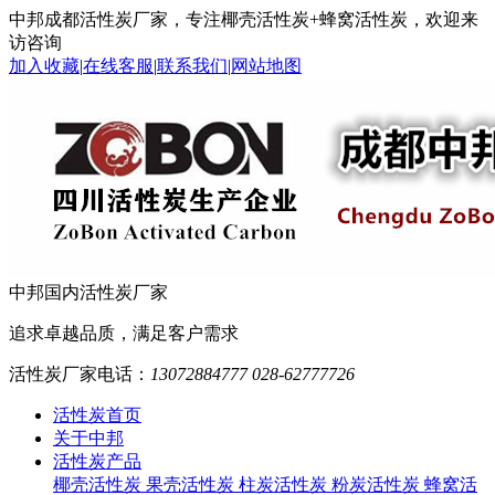
中邦成都活性炭厂家，专注椰壳活性炭+蜂窝活性炭，欢迎来
访咨询
加入收藏
|
在线客服
|
联系我们
|
网站地图
中邦
国内活性炭厂家
追求卓越品质，满足客户需求
活性炭厂家电话：
13072884777 028-62777726
活性炭首页
关于中邦
活性炭产品
椰壳活性炭
果壳活性炭
柱炭活性炭
粉炭活性炭
蜂窝活