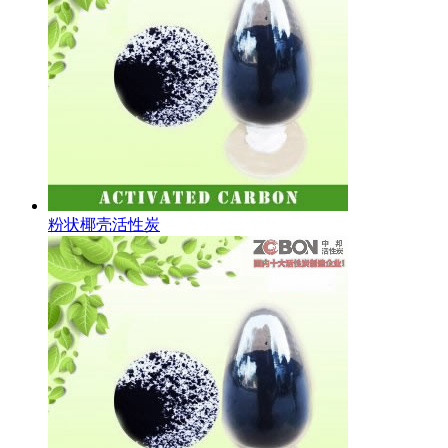
粉状椰壳活性炭