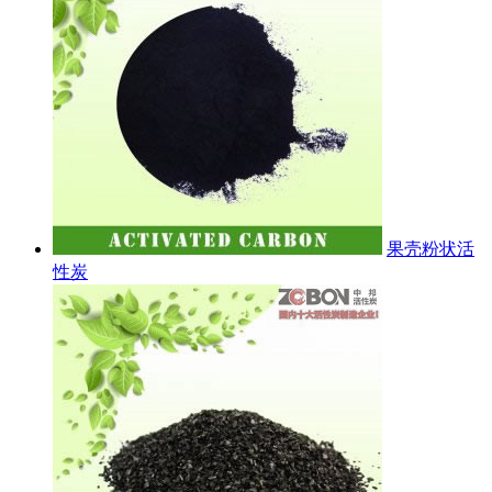
果壳粉状活
性炭