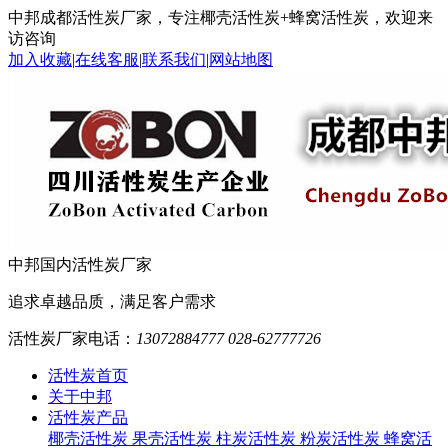
中邦成都活性炭厂家，专注椰壳活性炭+蜂窝活性炭，欢迎来
访咨询
加入收藏
|
在线客服
|
联系我们
|
网站地图
中邦
国内活性炭厂家
追求卓越品质，满足客户需求
活性炭厂家电话：
13072884777 028-62777726
活性炭首页
关于中邦
活性炭产品
椰壳活性炭
果壳活性炭
柱炭活性炭
粉炭活性炭
蜂窝活