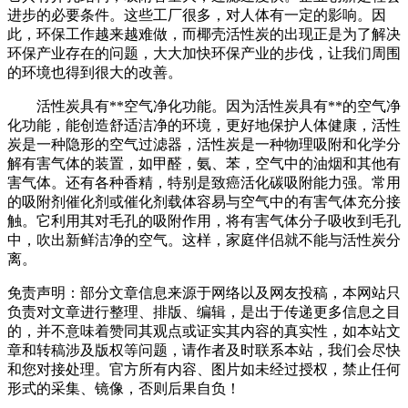
进步的必要条件。这些工厂很多，对人体有一定的影响。因
此，环保工作越来越难做，而椰壳活性炭的出现正是为了解决
环保产业存在的问题，大大加快环保产业的步伐，让我们周围
的环境也得到很大的改善。
活性炭具有**空气净化功能。因为活性炭具有**的空气净
化功能，能创造舒适洁净的环境，更好地保护人体健康，活性
炭是一种隐形的空气过滤器，活性炭是一种物理吸附和化学分
解有害气体的装置，如甲醛，氨、苯，空气中的油烟和其他有
害气体。还有各种香精，特别是致癌活化碳吸附能力强。常用
的吸附剂催化剂或催化剂载体容易与空气中的有害气体充分接
触。它利用其对毛孔的吸附作用，将有害气体分子吸收到毛孔
中，吹出新鲜洁净的空气。这样，家庭伴侣就不能与活性炭分
离。
免责声明：部分文章信息来源于网络以及网友投稿，本网站只
负责对文章进行整理、排版、编辑，是出于传递更多信息之目
的，并不意味着赞同其观点或证实其内容的真实性，如本站文
章和转稿涉及版权等问题，请作者及时联系本站，我们会尽快
和您对接处理。官方所有内容、图片如未经过授权，禁止任何
形式的采集、镜像，否则后果自负！