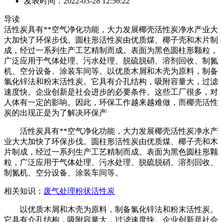
发表时间：2022-03-28 12:56:22
导读
活性炭具有**空气净化功能，大力发展椰壳活性炭净水产业大
大加快了环保步伐。圆柱形活性炭由优质煤、椰子壳和木片制
成，经过一系列生产工艺精制而成。表面为黑色圆柱形颗粒，
广泛应用于气体处理、污水处理、脱硫脱硝、溶剂回收、制氮
机、空分设备、涂装车间等。以优质木屑和木壳为原料，制备
氯化锌法和粉末活性炭。它具有介孔结构，吸附容量大，过滤
速度快。企业创新是社会进步的必要条件。这些工厂很多，对
人体有一定的影响。因此，环保工作越来越难做，而椰壳活性
炭的出现正是为了解决环保产
活性炭具有**空气净化功能，大力发展椰壳活性炭净水产
业大大加快了环保步伐。圆柱形活性炭由优质煤、椰子壳和木
片制成，经过一系列生产工艺精制而成。表面为黑色圆柱形颗
粒，广泛应用于气体处理、污水处理、脱硫脱硝、溶剂回收、
制氮机、空分设备、涂装车间等。
相关知识：
废气处理粉状活性炭
以优质木屑和木壳为原料，制备氯化锌法和粉末活性炭。
它具有介孔结构，吸附容量大，过滤速度快。企业创新是社会