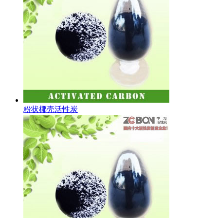
粉状椰壳活性炭