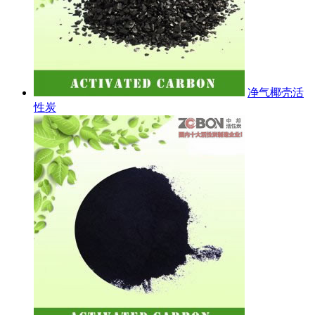
净气椰壳活
性炭