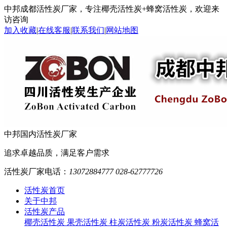
中邦成都活性炭厂家，专注椰壳活性炭+蜂窝活性炭，欢迎来
访咨询
加入收藏
|
在线客服
|
联系我们
|
网站地图
中邦
国内活性炭厂家
追求卓越品质，满足客户需求
活性炭厂家电话：
13072884777 028-62777726
活性炭首页
关于中邦
活性炭产品
椰壳活性炭
果壳活性炭
柱炭活性炭
粉炭活性炭
蜂窝活