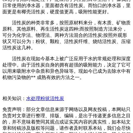
日常使用的净水器，里面都含有活性炭。而怡口的净水器，里
面更是有椰壳活性炭，硬度值更高，吸附性能更好。
活性炭的种类非常多，按照原材料来分，有木质、矿物质
原料、其他原料、再生活性炭这四种;而按照制造方法来分，
可分为化学法、物理法、两种方法混合的活性炭;按照外观形
状又可以分为：粉状、颗粒、活性炭纤维、烧结活性炭、压缩
活性炭这几种。
活性炭在现如今基本上被广泛应用于水的常规处理和深度
处理中。由于活性炭自身的拥有超强的吸附能力，决定了它可
以用来吸附水中杂质和异色异味等。现如今已成为去除水中有
机物污染物的** 成熟有效的方法之一。
相关知识：
水处理粉状活性炭
免责声明：部分文章信息来源于网络以及网友投稿，本网站只
负责对文章进行整理、排版、编辑，是出于传递更多信息之目
的，并不意味着赞同其观点或证实其内容的真实性，如本站文
章和转稿涉及版权等问题，请作者及时联系本站，我们会尽快