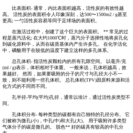
比表面积- 通常，内比表面积越高，活性炭的有效性越
高。 活性炭的表面积令人印象深刻，达500〜1500m2 / g甚至
更高; 一勺活性炭容易等同于足球场的表面积。
在激活过程中，创建了这个巨大的表面积。 ** 常见的过
程是蒸汽活化; 在大约1000℃时，蒸汽分子选择性地将炭孔化
到碳化原料中，从而在碳质基体内产生许多孔。 在化学活化
中，磷酸用于在较低的温度下建立这样的多孔体系。
总孔体积- 指活性炭颗粒内的所有孔隙空间。 以毫升/克
(ml / g)表示，体积相对于体重。 一般来说，孔体积越高，效
果越好。 然而，如果要吸附的分子的尺寸与孔径大小不一
致，则不能利用一些孔体积。 总孔体积(TPV)因原料来源和活
化方式的不同而不同。
孔半径-平均(平均)孔径，通常以埃计，通过活性炭类型不
同。
孔体积分布- 每种类型的碳都有自己独特的孔径分布。 它
们被称为微孔(小)，中孔(中)和大孔(大)。 用于吸附许多类型
气体分子的碳是微孔的。 脱色** 好的碳具有较高的中孔分