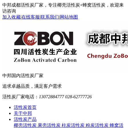
中邦成都活性炭厂家，专注椰壳活性炭+蜂窝活性炭，欢迎来
访咨询
加入收藏
|
在线客服
|
联系我们
|
网站地图
中邦
国内活性炭厂家
追求卓越品质，满足客户需求
活性炭厂家电话：
13072884777 028-62777726
活性炭首页
关于中邦
活性炭产品
椰壳活性炭
果壳活性炭
柱炭活性炭
粉炭活性炭
蜂窝活