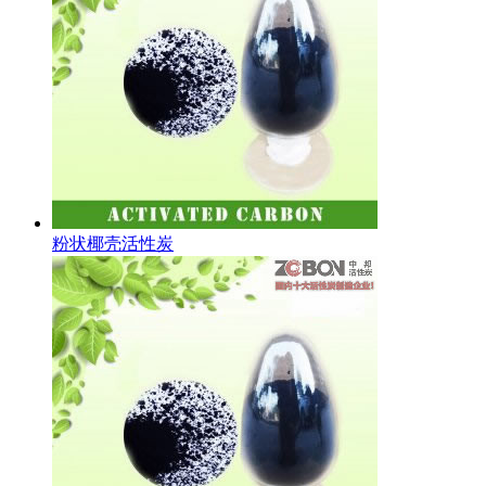
粉状椰壳活性炭