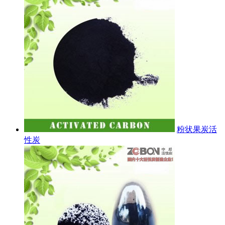
粉状果炭活
性炭