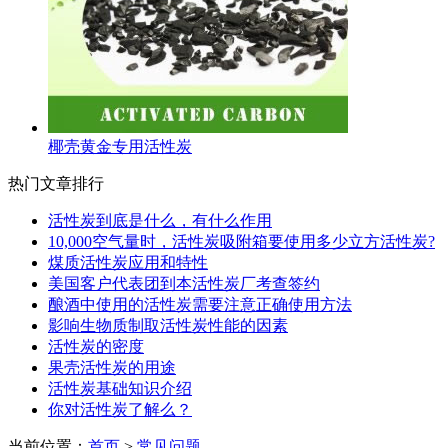
椰壳黄金专用活性炭
热门文章排行
活性炭到底是什么，有什么作用
10,000空气量时，活性炭吸附箱要使用多少立方活性炭?
煤质活性炭应用和特性
美国客户代表团到本活性炭厂考查签约
酿酒中使用的活性炭需要注意正确使用方法
影响生物质制取活性炭性能的因素
活性炭的密度
果壳活性炭的用途
活性炭基础知识介绍
你对活性炭了解么？
当前位置：
首页
>
常见问题