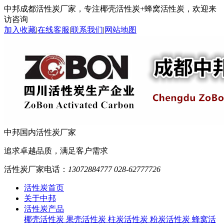
中邦成都活性炭厂家，专注椰壳活性炭+蜂窝活性炭，欢迎来
访咨询
加入收藏
|
在线客服
|
联系我们
|
网站地图
中邦
国内活性炭厂家
追求卓越品质，满足客户需求
活性炭厂家电话：
13072884777 028-62777726
活性炭首页
关于中邦
活性炭产品
椰壳活性炭
果壳活性炭
柱炭活性炭
粉炭活性炭
蜂窝活