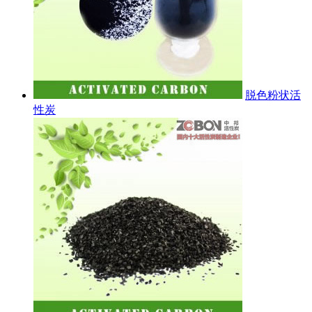
脱色粉状活
性炭