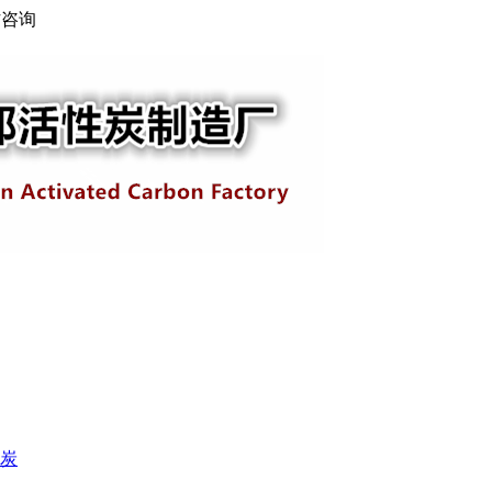
访咨询
炭