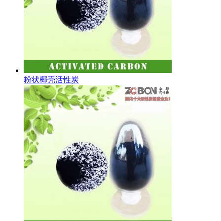
粉状椰壳活性炭