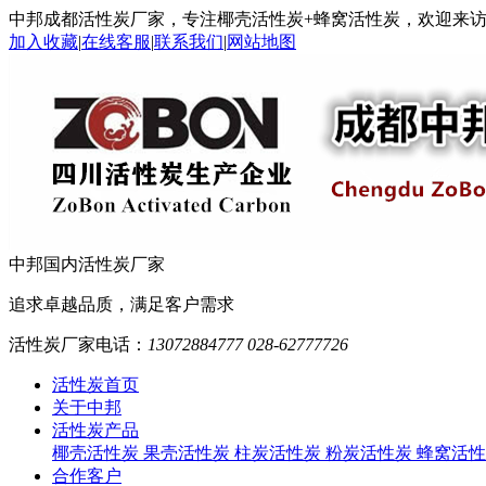
中邦成都活性炭厂家，专注椰壳活性炭+蜂窝活性炭，欢迎来
加入收藏
|
在线客服
|
联系我们
|
网站地图
中邦
国内活性炭厂家
追求卓越品质，满足客户需求
活性炭厂家电话：
13072884777 028-62777726
活性炭首页
关于中邦
活性炭产品
椰壳活性炭
果壳活性炭
柱炭活性炭
粉炭活性炭
蜂窝活性
合作客户