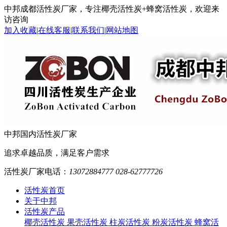
中邦成都活性炭厂家，专注椰壳活性炭+蜂窝活性炭，欢迎来
访咨询
加入收藏
|
在线客服
|
联系我们
|
网站地图
中邦
国内活性炭厂家
追求卓越品质，满足客户需求
活性炭厂家电话：
13072884777 028-62777726
活性炭首页
关于中邦
活性炭产品
椰壳活性炭
果壳活性炭
柱炭活性炭
粉炭活性炭
蜂窝活