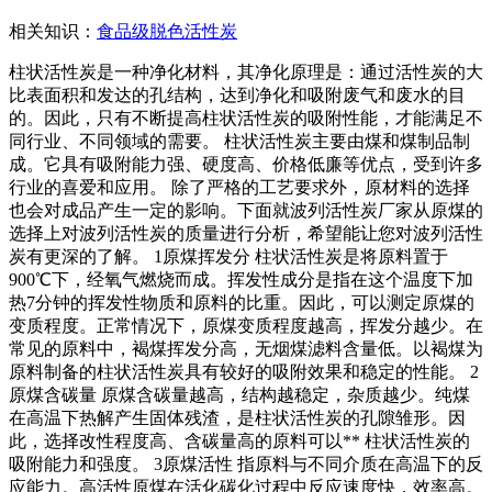
相关知识：
食品级脱色活性炭
柱状活性炭是一种净化材料，其净化原理是：通过活性炭的大
比表面积和发达的孔结构，达到净化和吸附废气和废水的目
的。因此，只有不断提高柱状活性炭的吸附性能，才能满足不
同行业、不同领域的需要。 柱状活性炭主要由煤和煤制品制
成。它具有吸附能力强、硬度高、价格低廉等优点，受到许多
行业的喜爱和应用。 除了严格的工艺要求外，原材料的选择
也会对成品产生一定的影响。下面就波列活性炭厂家从原煤的
选择上对波列活性炭的质量进行分析，希望能让您对波列活性
炭有更深的了解。 1原煤挥发分 柱状活性炭是将原料置于
900℃下，经氧气燃烧而成。挥发性成分是指在这个温度下加
热7分钟的挥发性物质和原料的比重。因此，可以测定原煤的
变质程度。正常情况下，原煤变质程度越高，挥发分越少。在
常见的原料中，褐煤挥发分高，无烟煤滤料含量低。以褐煤为
原料制备的柱状活性炭具有较好的吸附效果和稳定的性能。 2
原煤含碳量 原煤含碳量越高，结构越稳定，杂质越少。纯煤
在高温下热解产生固体残渣，是柱状活性炭的孔隙雏形。因
此，选择改性程度高、含碳量高的原料可以** 柱状活性炭的
吸附能力和强度。 3原煤活性 指原料与不同介质在高温下的反
应能力。高活性原煤在活化碳化过程中反应速度快，效率高。