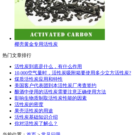
椰壳黄金专用活性炭
热门文章排行
活性炭到底是什么，有什么作用
10,000空气量时，活性炭吸附箱要使用多少立方活性炭?
煤质活性炭应用和特性
美国客户代表团到本活性炭厂考查签约
酿酒中使用的活性炭需要注意正确使用方法
影响生物质制取活性炭性能的因素
活性炭的密度
果壳活性炭的用途
活性炭基础知识介绍
你对活性炭了解么？
当前位置：
首页
>
常见问题