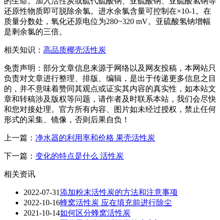
的生命。加入活性炭或硫代硫酸钠、亚硫酸钠、亚硫酸氢钠等
还原性物质即可脱除余氯。进水余氯含量可控制在×10-1。在
质量分数处，氧化还原电位为280~320 mV。亚硫酸氢钠增幅
是剩余氯的三倍。
相关知识：
高品质椰壳活性炭
免责声明：部分文章信息来源于网络以及网友投稿，本网站只
负责对文章进行整理、排版、编辑，是出于传递更多信息之目
的，并不意味着赞同其观点或证实其内容的真实性，如本站文
章和转稿涉及版权等问题，请作者及时联系本站，我们会尽快
和您对接处理。官方所有内容、图片如未经过授权，禁止任何
形式的采集、镜像，否则后果自负！
上一篇：
净水器的利用率和价格 果壳活性炭
下一篇：
变化的特点是什么 活性炭
相关资讯
2022-07-31
添加粉末活性炭的方法和注意事项
2022-10-16
蜂窝活性炭 应在填充前进行除尘
2021-10-14
如何区分蜂窝活性炭