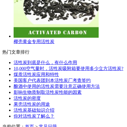
椰壳黄金专用活性炭
热门文章排行
活性炭到底是什么，有什么作用
10,000空气量时，活性炭吸附箱要使用多少立方活性炭?
煤质活性炭应用和特性
美国客户代表团到本活性炭厂考查签约
酿酒中使用的活性炭需要注意正确使用方法
影响生物质制取活性炭性能的因素
活性炭的密度
果壳活性炭的用途
活性炭基础知识介绍
你对活性炭了解么？
当前位置：
首页
>
常见问题