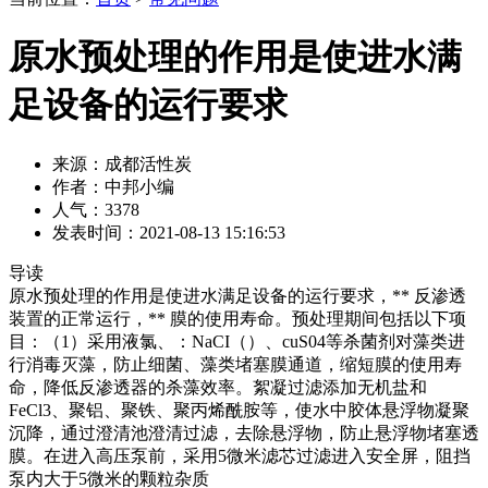
原水预处理的作用是使进水满
足设备的运行要求
来源：成都活性炭
作者：中邦小编
人气：3378
发表时间：2021-08-13 15:16:53
导读
原水预处理的作用是使进水满足设备的运行要求，** 反渗透
装置的正常运行，** 膜的使用寿命。预处理期间包括以下项
目：（1）采用液氯、：NaCI（）、cuS04等杀菌剂对藻类进
行消毒灭藻，防止细菌、藻类堵塞膜通道，缩短膜的使用寿
命，降低反渗透器的杀藻效率。絮凝过滤添加无机盐和
FeCl3、聚铝、聚铁、聚丙烯酰胺等，使水中胶体悬浮物凝聚
沉降，通过澄清池澄清过滤，去除悬浮物，防止悬浮物堵塞透
膜。在进入高压泵前，采用5微米滤芯过滤进入安全屏，阻挡
泵内大于5微米的颗粒杂质