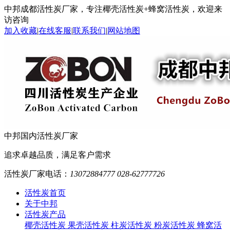
中邦成都活性炭厂家，专注椰壳活性炭+蜂窝活性炭，欢迎来
访咨询
加入收藏
|
在线客服
|
联系我们
|
网站地图
中邦
国内活性炭厂家
追求卓越品质，满足客户需求
活性炭厂家电话：
13072884777 028-62777726
活性炭首页
关于中邦
活性炭产品
椰壳活性炭
果壳活性炭
柱炭活性炭
粉炭活性炭
蜂窝活