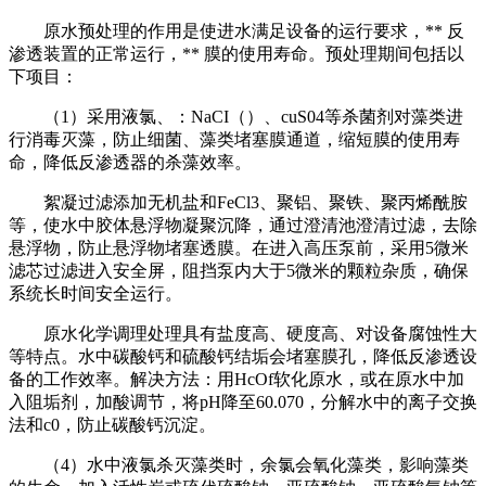
原水预处理的作用是使进水满足设备的运行要求，** 反
渗透装置的正常运行，** 膜的使用寿命。预处理期间包括以
下项目：
（1）采用液氯、：NaCI（）、cuS04等杀菌剂对藻类进
行消毒灭藻，防止细菌、藻类堵塞膜通道，缩短膜的使用寿
命，降低反渗透器的杀藻效率。
絮凝过滤添加无机盐和FeCl3、聚铝、聚铁、聚丙烯酰胺
等，使水中胶体悬浮物凝聚沉降，通过澄清池澄清过滤，去除
悬浮物，防止悬浮物堵塞透膜。在进入高压泵前，采用5微米
滤芯过滤进入安全屏，阻挡泵内大于5微米的颗粒杂质，确保
系统长时间安全运行。
原水化学调理处理具有盐度高、硬度高、对设备腐蚀性大
等特点。水中碳酸钙和硫酸钙结垢会堵塞膜孔，降低反渗透设
备的工作效率。解决方法：用HcOf软化原水，或在原水中加
入阻垢剂，加酸调节，将pH降至60.070，分解水中的离子交换
法和c0，防止碳酸钙沉淀。
（4）水中液氯杀灭藻类时，余氯会氧化藻类，影响藻类