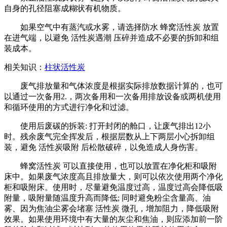
自身的孔径阻塞成糊状有机物质。
如果空气中有蒸汽或水雾，请选择防水 蜂窝活性炭 放置
在进气端，以避免 活性炭遇潮 压碎并造成不必要的拆卸和组
装成本。
相关知识：
柱状活性炭
废气排放量和气体浓度是根据实际排放数据计算的，也可
以通过一次备用2.，两次备用和一次备用排放设备或两机使用
和循环使用的方式进行净化和过滤。
使用后废碳的拆装: 打开封闭的舱口，让废气排出12小
时。残余废气完全挥发后，根据层数从上下两层小心拆卸组
装，避免 活性炭吸附 后松散破碎，以免造成人身伤害。
蜂窝活性炭 可以直接使用，也可以放置在净化柜和吸附
床中。如果废气浓度高且排放量大，则可以依次使用两个净化
柜和吸附床。使用时，尽量避免温度过高，温度过高会降低吸
附量，吸附量随温度升高而降低; 同时避免粉尘含量高、油
雾、因为焦油尘雾会堵塞 活性炭 微孔，增加阻力，降低吸附
效果。如果使用环境中有大量的灰尘和焦油，则应添加前一阶