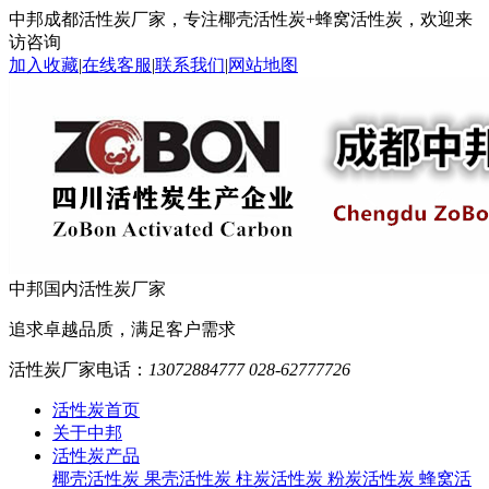
中邦成都活性炭厂家，专注椰壳活性炭+蜂窝活性炭，欢迎来
访咨询
加入收藏
|
在线客服
|
联系我们
|
网站地图
中邦
国内活性炭厂家
追求卓越品质，满足客户需求
活性炭厂家电话：
13072884777 028-62777726
活性炭首页
关于中邦
活性炭产品
椰壳活性炭
果壳活性炭
柱炭活性炭
粉炭活性炭
蜂窝活