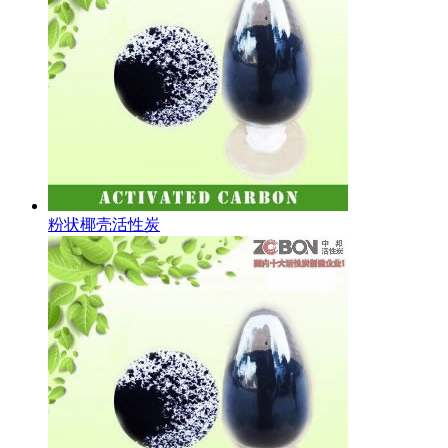
粉状椰壳活性炭