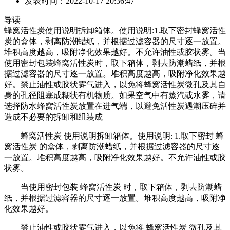
发表时间：2022-10-17 20:36:47
导读
蜂窝活性炭使用说明拆卸箱体。使用说明:1.取下密封蜂窝活性
炭的盒体，剥离防潮蜡纸，并根据过滤容器的尺寸逐一放置。
堆积高度越高，吸附净化效果越好。不允许油性或胶状雾。当
使用密封包装蜂窝活性炭时，取下箱体，剥去防潮蜡纸，并根
据过滤容器的尺寸逐一放置。堆积高度越高，吸附净化效果越
好。禁止油性或胶状雾气进入，以免将蜂窝活性炭微孔及其自
身的孔径阻塞成糊状有机物质。如果空气中有蒸汽或水雾，请
选择防水蜂窝活性炭放置在进气端，以避免活性炭遇潮压碎并
造成不必要的拆卸和组装成
蜂窝活性炭 使用说明拆卸箱体。使用说明: 1.取下密封 蜂
窝活性炭 的盒体，剥离防潮蜡纸，并根据过滤容器的尺寸逐
一放置。堆积高度越高，吸附净化效果越好。不允许油性或胶
状雾。
当使用密封包装 蜂窝活性炭 时，取下箱体，剥去防潮蜡
纸，并根据过滤容器的尺寸逐一放置。堆积高度越高，吸附净
化效果越好。
禁止油性或胶状雾气进入，以免将 蜂窝活性炭 微孔及其