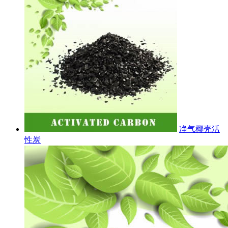
净气椰壳活
性炭