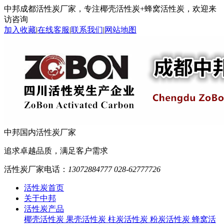
中邦成都活性炭厂家，专注椰壳活性炭+蜂窝活性炭，欢迎来
访咨询
加入收藏
|
在线客服
|
联系我们
|
网站地图
中邦
国内活性炭厂家
追求卓越品质，满足客户需求
活性炭厂家电话：
13072884777 028-62777726
活性炭首页
关于中邦
活性炭产品
椰壳活性炭
果壳活性炭
柱炭活性炭
粉炭活性炭
蜂窝活