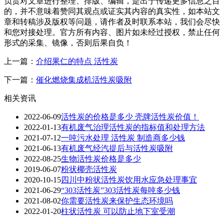
负责对文章进行整理、排版、编辑，是出于传递更多信息之目
的，并不意味着赞同其观点或证实其内容的真实性，如本站文
章和转稿涉及版权等问题，请作者及时联系本站，我们会尽快
和您对接处理。官方所有内容、图片如未经过授权，禁止任何
形式的采集、镜像，否则后果自负！
上一篇：
介绍果仁的特点 活性炭
下一篇：
催化燃烧集成机活性炭吸附
相关资讯
2022-06-09
活性炭的价格是多少 壳牌活性炭价值！
2022-01-13
有机废气治理活性炭的指标值和处理方法
2021-07-12
一吨污水处理 活性炭 制造商多少钱
2021-06-13
有机废气经汽提后与活性炭吸附
2022-08-25
生物活性炭价格是多少
2019-06-07
粉状椰壳活性炭
2020-10-15
四川中粉状活性炭饮用水应急处理事宜
2021-06-29
“303活性炭”303活性炭每吨多少钱
2021-08-02
你需要活性炭来保护生态环境吗
2022-01-20
柱状活性炭 可以防止地下室受潮