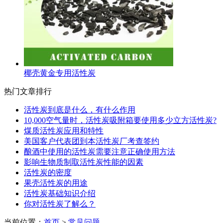
椰壳黄金专用活性炭
热门文章排行
活性炭到底是什么，有什么作用
10,000空气量时，活性炭吸附箱要使用多少立方活性炭?
煤质活性炭应用和特性
美国客户代表团到本活性炭厂考查签约
酿酒中使用的活性炭需要注意正确使用方法
影响生物质制取活性炭性能的因素
活性炭的密度
果壳活性炭的用途
活性炭基础知识介绍
你对活性炭了解么？
当前位置：
首页
>
常见问题