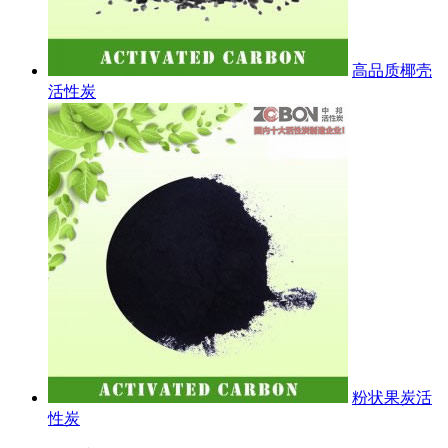
高品质椰壳
活性炭
粉状果炭活
性炭