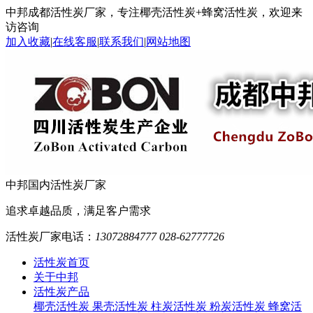
中邦成都活性炭厂家，专注椰壳活性炭+蜂窝活性炭，欢迎来
访咨询
加入收藏
|
在线客服
|
联系我们
|
网站地图
中邦
国内活性炭厂家
追求卓越品质，满足客户需求
活性炭厂家电话：
13072884777 028-62777726
活性炭首页
关于中邦
活性炭产品
椰壳活性炭
果壳活性炭
柱炭活性炭
粉炭活性炭
蜂窝活