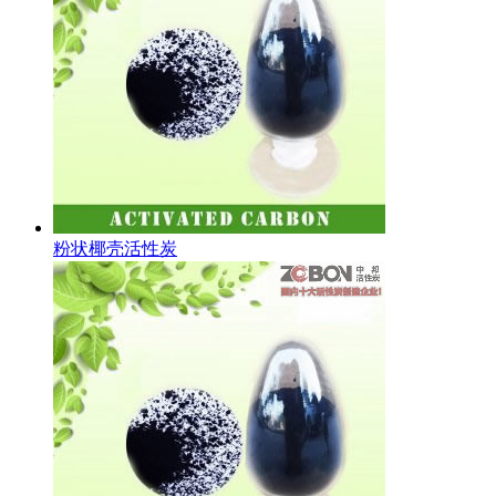
粉状椰壳活性炭