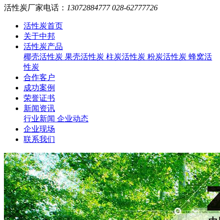
活性炭厂家电话：
13072884777 028-62777726
活性炭首页
关于中邦
活性炭产品
椰壳活性炭
果壳活性炭
柱炭活性炭
粉炭活性炭
蜂窝活
性炭
合作客户
成功案例
荣誉证书
新闻资讯
行业新闻
企业动态
企业现场
联系我们